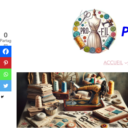
P
0
Partag
es
ACCUEIL