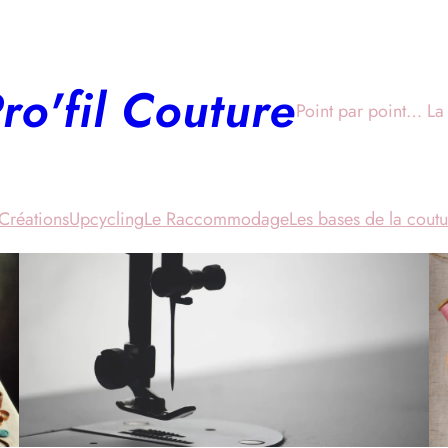
ro'fil Couture
Point par point… La 
Créations
Upcycling
Le Raccommodage
Les bases de la coutu