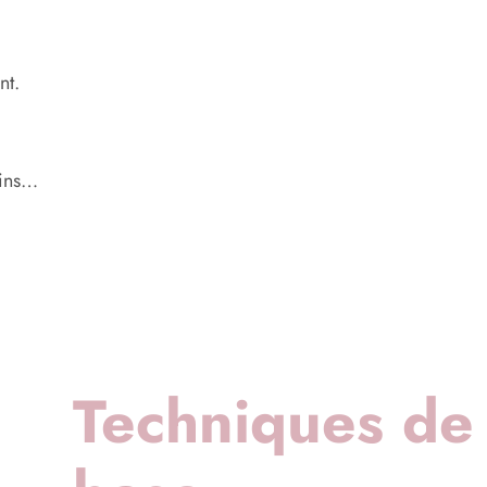
nt.
oins…
Techniques de