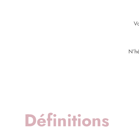
Vo
N’hé
Définitions